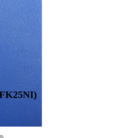
(FK25NI)
en.