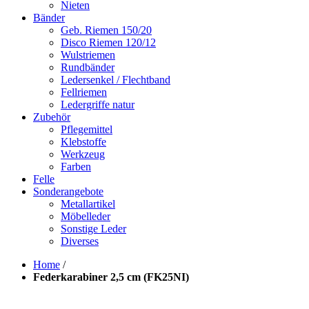
Nieten
Bänder
Geb. Riemen 150/20
Disco Riemen 120/12
Wulstriemen
Rundbänder
Ledersenkel / Flechtband
Fellriemen
Ledergriffe natur
Zubehör
Pflegemittel
Klebstoffe
Werkzeug
Farben
Felle
Sonderangebote
Metallartikel
Möbelleder
Sonstige Leder
Diverses
Home
/
Federkarabiner 2,5 cm (FK25NI)