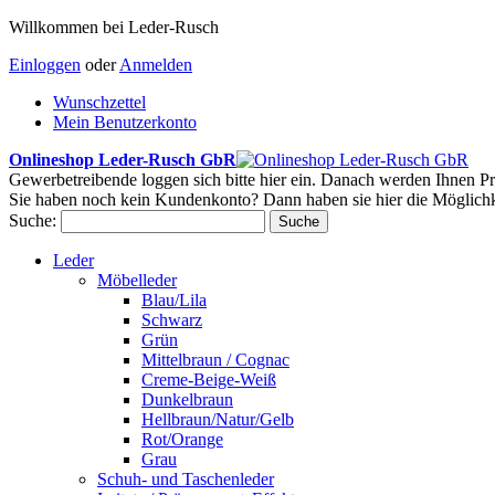
Willkommen bei Leder-Rusch
Einloggen
oder
Anmelden
Wunschzettel
Mein Benutzerkonto
Onlineshop Leder-Rusch GbR
Gewerbetreibende loggen sich bitte hier ein. Danach werden Ihnen Pr
Sie haben noch kein Kundenkonto? Dann haben sie hier die Möglichk
Suche:
Suche
Leder
Möbelleder
Blau/Lila
Schwarz
Grün
Mittelbraun / Cognac
Creme-Beige-Weiß
Dunkelbraun
Hellbraun/Natur/Gelb
Rot/Orange
Grau
Schuh- und Taschenleder