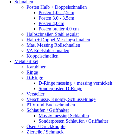
Schnallen
Posten Halb + Doppelschnallen
Posten 1,0 - 2,5cm
Posten 3,0 - 3,5cm
Posten 4,0cm
Posten breiter 4,0 cm
Halbschnallen Stahl regulär
Halb + Doppel Messingschnallen
Mas. Messing Rollschnallen
VA Edelstahlschnallen
Koppelschnallen
Metallartikel
Karabiner
Ringe
D-Ringe
D-Ringe messing + messing vernickelt
Sonderposten D-Ringe
Versteller
Verschlüsse, Knöpfe, Schlüsselringe
PTV und Buchschrauben
Schlaufen / Griffhalter
Massiv messing Schlaufen
Sonderposten Schlaufen / Griffhalter
Ösen / Druckknöpfe
Zierteile / Schmuck