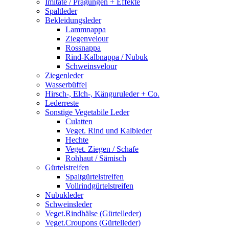
Imitate / Prägungen + Effekte
Spaltleder
Bekleidungsleder
Lammnappa
Ziegenvelour
Rossnappa
Rind-Kalbnappa / Nubuk
Schweinsvelour
Ziegenleder
Wasserbüffel
Hirsch-, Elch-, Känguruleder + Co.
Lederreste
Sonstige Vegetabile Leder
Culatten
Veget. Rind und Kalbleder
Hechte
Veget. Ziegen / Schafe
Rohhaut / Sämisch
Gürtelstreifen
Spaltgürtelstreifen
Vollrindgürtelstreifen
Nubukleder
Schweinsleder
Veget.Rindhälse (Gürtelleder)
Veget.Croupons (Gürtelleder)