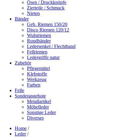
Ösen / Druckknöpfe
Zierteile / Schmuck
Nieten
Bänder
Geb. Riemen 150/20
Disco Riemen 120/12
Wulstriemen
Rundbänder
Ledersenkel / Flechtband
Fellriemen
Ledergriffe natur
Zubehör
Pflegemittel
Klebstoffe
Werkzeug
Farben
Felle
Sonderangebote
Metallartikel
Möbelleder
Sonstige Leder
Diverses
Home
/
Leder
/