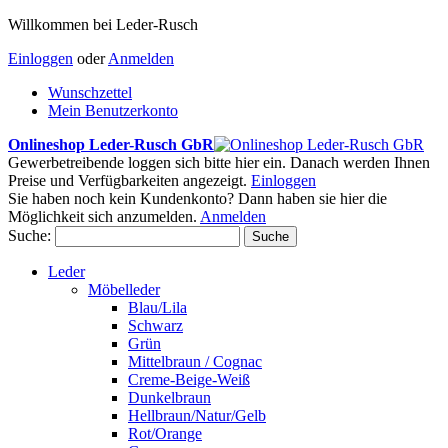
Willkommen bei Leder-Rusch
Einloggen
oder
Anmelden
Wunschzettel
Mein Benutzerkonto
Onlineshop Leder-Rusch GbR
Gewerbetreibende loggen sich bitte hier ein. Danach werden Ihnen
Preise und Verfügbarkeiten angezeigt.
Einloggen
Sie haben noch kein Kundenkonto? Dann haben sie hier die
Möglichkeit sich anzumelden.
Anmelden
Suche:
Suche
Leder
Möbelleder
Blau/Lila
Schwarz
Grün
Mittelbraun / Cognac
Creme-Beige-Weiß
Dunkelbraun
Hellbraun/Natur/Gelb
Rot/Orange