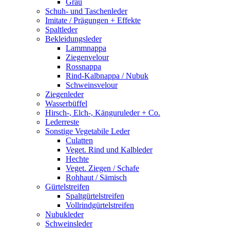
Grau
Schuh- und Taschenleder
Imitate / Prägungen + Effekte
Spaltleder
Bekleidungsleder
Lammnappa
Ziegenvelour
Rossnappa
Rind-Kalbnappa / Nubuk
Schweinsvelour
Ziegenleder
Wasserbüffel
Hirsch-, Elch-, Känguruleder + Co.
Lederreste
Sonstige Vegetabile Leder
Culatten
Veget. Rind und Kalbleder
Hechte
Veget. Ziegen / Schafe
Rohhaut / Sämisch
Gürtelstreifen
Spaltgürtelstreifen
Vollrindgürtelstreifen
Nubukleder
Schweinsleder