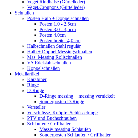
Veget.Rindhälse (Gürtelleder)
Veget.Croupons (Gürtelleder)
Schnallen
Posten Halb + Doppelschnallen
Posten 1,0 - 2,5cm
Posten 3,0 - 3,5cm
Posten 4,0cm
Posten breiter 4,0 cm
Halbschnallen Stahl regulär
Halb + Doppel Messingschnallen
Mas. Messing Rollschnallen
VA Edelstahlschnallen
Koppelschnallen
Metallartikel
Karabiner
Ringe
D-Ringe
D-Ringe messing + messing vernickelt
Sonderposten D-Ringe
Versteller
Verschlüsse, Knöpfe, Schlüsselringe
PTV und Buchschrauben
Schlaufen / Griffhalter
Massiv messing Schlaufen
Sonderposten Schlaufen / Griffhalter