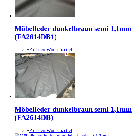
Möbelleder dunkelbraun semi 1,1mm
(FA2614DB1)
+
Auf den Wunschzettel
Möbelleder dunkelbraun semi 1,1mm
(FA2614DB)
+
Auf den Wunschzettel