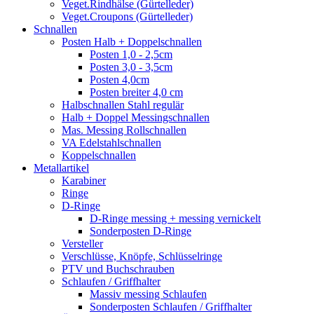
Veget.Rindhälse (Gürtelleder)
Veget.Croupons (Gürtelleder)
Schnallen
Posten Halb + Doppelschnallen
Posten 1,0 - 2,5cm
Posten 3,0 - 3,5cm
Posten 4,0cm
Posten breiter 4,0 cm
Halbschnallen Stahl regulär
Halb + Doppel Messingschnallen
Mas. Messing Rollschnallen
VA Edelstahlschnallen
Koppelschnallen
Metallartikel
Karabiner
Ringe
D-Ringe
D-Ringe messing + messing vernickelt
Sonderposten D-Ringe
Versteller
Verschlüsse, Knöpfe, Schlüsselringe
PTV und Buchschrauben
Schlaufen / Griffhalter
Massiv messing Schlaufen
Sonderposten Schlaufen / Griffhalter