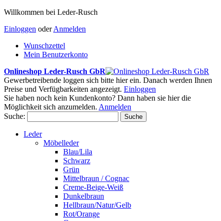
Willkommen bei Leder-Rusch
Einloggen
oder
Anmelden
Wunschzettel
Mein Benutzerkonto
Onlineshop Leder-Rusch GbR
Gewerbetreibende loggen sich bitte hier ein. Danach werden Ihnen
Preise und Verfügbarkeiten angezeigt.
Einloggen
Sie haben noch kein Kundenkonto? Dann haben sie hier die
Möglichkeit sich anzumelden.
Anmelden
Suche:
Suche
Leder
Möbelleder
Blau/Lila
Schwarz
Grün
Mittelbraun / Cognac
Creme-Beige-Weiß
Dunkelbraun
Hellbraun/Natur/Gelb
Rot/Orange