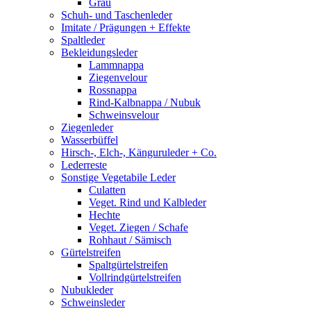
Grau
Schuh- und Taschenleder
Imitate / Prägungen + Effekte
Spaltleder
Bekleidungsleder
Lammnappa
Ziegenvelour
Rossnappa
Rind-Kalbnappa / Nubuk
Schweinsvelour
Ziegenleder
Wasserbüffel
Hirsch-, Elch-, Känguruleder + Co.
Lederreste
Sonstige Vegetabile Leder
Culatten
Veget. Rind und Kalbleder
Hechte
Veget. Ziegen / Schafe
Rohhaut / Sämisch
Gürtelstreifen
Spaltgürtelstreifen
Vollrindgürtelstreifen
Nubukleder
Schweinsleder