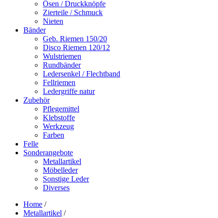
Ösen / Druckknöpfe
Zierteile / Schmuck
Nieten
Bänder
Geb. Riemen 150/20
Disco Riemen 120/12
Wulstriemen
Rundbänder
Ledersenkel / Flechtband
Fellriemen
Ledergriffe natur
Zubehör
Pflegemittel
Klebstoffe
Werkzeug
Farben
Felle
Sonderangebote
Metallartikel
Möbelleder
Sonstige Leder
Diverses
Home
/
Metallartikel
/