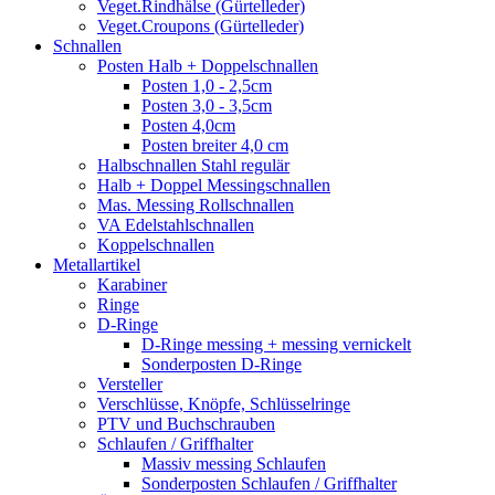
Veget.Rindhälse (Gürtelleder)
Veget.Croupons (Gürtelleder)
Schnallen
Posten Halb + Doppelschnallen
Posten 1,0 - 2,5cm
Posten 3,0 - 3,5cm
Posten 4,0cm
Posten breiter 4,0 cm
Halbschnallen Stahl regulär
Halb + Doppel Messingschnallen
Mas. Messing Rollschnallen
VA Edelstahlschnallen
Koppelschnallen
Metallartikel
Karabiner
Ringe
D-Ringe
D-Ringe messing + messing vernickelt
Sonderposten D-Ringe
Versteller
Verschlüsse, Knöpfe, Schlüsselringe
PTV und Buchschrauben
Schlaufen / Griffhalter
Massiv messing Schlaufen
Sonderposten Schlaufen / Griffhalter