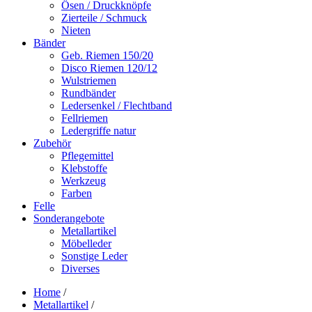
Ösen / Druckknöpfe
Zierteile / Schmuck
Nieten
Bänder
Geb. Riemen 150/20
Disco Riemen 120/12
Wulstriemen
Rundbänder
Ledersenkel / Flechtband
Fellriemen
Ledergriffe natur
Zubehör
Pflegemittel
Klebstoffe
Werkzeug
Farben
Felle
Sonderangebote
Metallartikel
Möbelleder
Sonstige Leder
Diverses
Home
/
Metallartikel
/