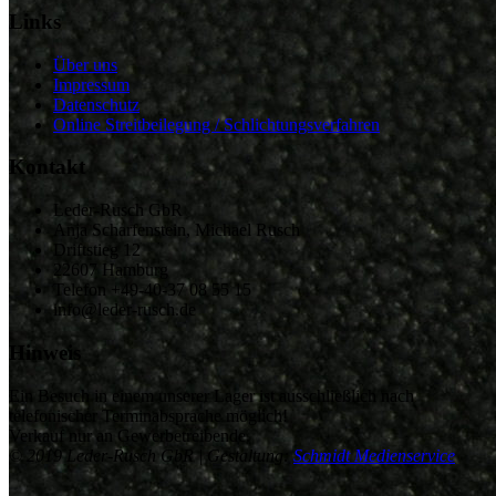
Links
Über uns
Impressum
Datenschutz
Online Streitbeilegung / Schlichtungsverfahren
Kontakt
Leder-Rusch GbR
Anja Scharfenstein, Michael Rusch
Driftstieg 12
22607 Hamburg
Telefon +49-40-37 08 55 15
info@leder-rusch.de
Hinweis
Ein Besuch in einem unserer Lager ist ausschließlich nach
telefonischer Terminabsprache möglich!
Verkauf nur an Gewerbetreibende.
© 2019 Leder-Rusch GbR | Gestaltung:
Schmidt Medienservice