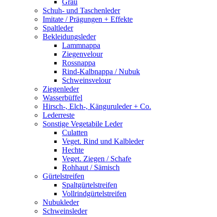
Grau
Schuh- und Taschenleder
Imitate / Prägungen + Effekte
Spaltleder
Bekleidungsleder
Lammnappa
Ziegenvelour
Rossnappa
Rind-Kalbnappa / Nubuk
Schweinsvelour
Ziegenleder
Wasserbüffel
Hirsch-, Elch-, Känguruleder + Co.
Lederreste
Sonstige Vegetabile Leder
Culatten
Veget. Rind und Kalbleder
Hechte
Veget. Ziegen / Schafe
Rohhaut / Sämisch
Gürtelstreifen
Spaltgürtelstreifen
Vollrindgürtelstreifen
Nubukleder
Schweinsleder