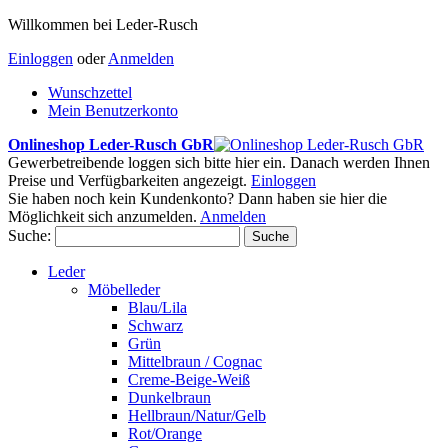
Willkommen bei Leder-Rusch
Einloggen
oder
Anmelden
Wunschzettel
Mein Benutzerkonto
Onlineshop Leder-Rusch GbR
Gewerbetreibende loggen sich bitte hier ein. Danach werden Ihnen
Preise und Verfügbarkeiten angezeigt.
Einloggen
Sie haben noch kein Kundenkonto? Dann haben sie hier die
Möglichkeit sich anzumelden.
Anmelden
Suche:
Suche
Leder
Möbelleder
Blau/Lila
Schwarz
Grün
Mittelbraun / Cognac
Creme-Beige-Weiß
Dunkelbraun
Hellbraun/Natur/Gelb
Rot/Orange