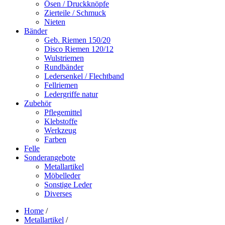
Ösen / Druckknöpfe
Zierteile / Schmuck
Nieten
Bänder
Geb. Riemen 150/20
Disco Riemen 120/12
Wulstriemen
Rundbänder
Ledersenkel / Flechtband
Fellriemen
Ledergriffe natur
Zubehör
Pflegemittel
Klebstoffe
Werkzeug
Farben
Felle
Sonderangebote
Metallartikel
Möbelleder
Sonstige Leder
Diverses
Home
/
Metallartikel
/