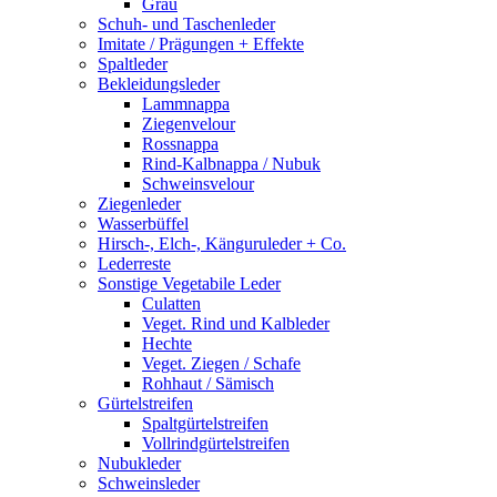
Grau
Schuh- und Taschenleder
Imitate / Prägungen + Effekte
Spaltleder
Bekleidungsleder
Lammnappa
Ziegenvelour
Rossnappa
Rind-Kalbnappa / Nubuk
Schweinsvelour
Ziegenleder
Wasserbüffel
Hirsch-, Elch-, Känguruleder + Co.
Lederreste
Sonstige Vegetabile Leder
Culatten
Veget. Rind und Kalbleder
Hechte
Veget. Ziegen / Schafe
Rohhaut / Sämisch
Gürtelstreifen
Spaltgürtelstreifen
Vollrindgürtelstreifen
Nubukleder
Schweinsleder