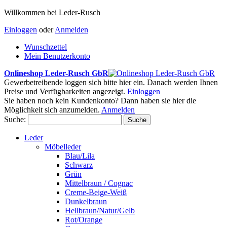
Willkommen bei Leder-Rusch
Einloggen
oder
Anmelden
Wunschzettel
Mein Benutzerkonto
Onlineshop Leder-Rusch GbR
Gewerbetreibende loggen sich bitte hier ein. Danach werden Ihnen
Preise und Verfügbarkeiten angezeigt.
Einloggen
Sie haben noch kein Kundenkonto? Dann haben sie hier die
Möglichkeit sich anzumelden.
Anmelden
Suche:
Suche
Leder
Möbelleder
Blau/Lila
Schwarz
Grün
Mittelbraun / Cognac
Creme-Beige-Weiß
Dunkelbraun
Hellbraun/Natur/Gelb
Rot/Orange