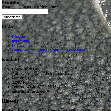
Newsletter
Anmeldung für unseren Newsletter:
Abonnieren
Links
Über uns
Impressum
Datenschutz
Online Streitbeilegung / Schlichtungsverfahren
Kontakt
Leder-Rusch GbR
Anja Scharfenstein, Michael Rusch
Driftstieg 12
22607 Hamburg
Telefon +49-40-37 08 55 15
info@leder-rusch.de
Hinweis
Ein Besuch in einem unserer Lager ist ausschließlich nach