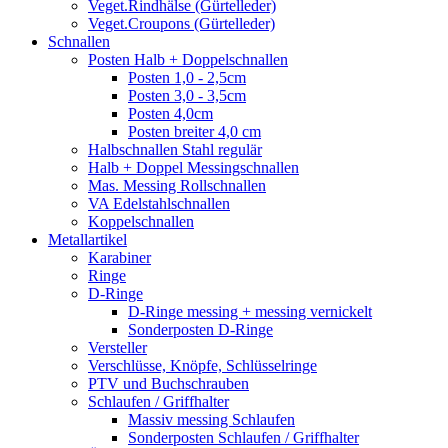
Veget.Rindhälse (Gürtelleder)
Veget.Croupons (Gürtelleder)
Schnallen
Posten Halb + Doppelschnallen
Posten 1,0 - 2,5cm
Posten 3,0 - 3,5cm
Posten 4,0cm
Posten breiter 4,0 cm
Halbschnallen Stahl regulär
Halb + Doppel Messingschnallen
Mas. Messing Rollschnallen
VA Edelstahlschnallen
Koppelschnallen
Metallartikel
Karabiner
Ringe
D-Ringe
D-Ringe messing + messing vernickelt
Sonderposten D-Ringe
Versteller
Verschlüsse, Knöpfe, Schlüsselringe
PTV und Buchschrauben
Schlaufen / Griffhalter
Massiv messing Schlaufen
Sonderposten Schlaufen / Griffhalter