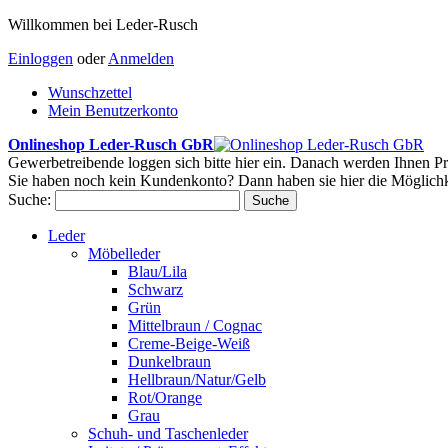
Willkommen bei Leder-Rusch
Einloggen
oder
Anmelden
Wunschzettel
Mein Benutzerkonto
Onlineshop Leder-Rusch GbR
Gewerbetreibende loggen sich bitte hier ein. Danach werden Ihnen Pr
Sie haben noch kein Kundenkonto? Dann haben sie hier die Möglichk
Suche:
Suche
Leder
Möbelleder
Blau/Lila
Schwarz
Grün
Mittelbraun / Cognac
Creme-Beige-Weiß
Dunkelbraun
Hellbraun/Natur/Gelb
Rot/Orange
Grau
Schuh- und Taschenleder