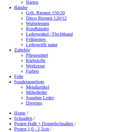
Nieten
Bänder
Geb. Riemen 150/20
Disco Riemen 120/12
Wulstriemen
Rundbänder
Ledersenkel / Flechtband
Fellriemen
Ledergriffe natur
Zubehör
Pflegemittel
Klebstoffe
Werkzeug
Farben
Felle
Sonderangebote
Metallartikel
Möbelleder
Sonstige Leder
Diverses
Home
/
Schnallen
/
Posten Halb + Doppelschnallen
/
Posten 1,0 - 2,5cm
/