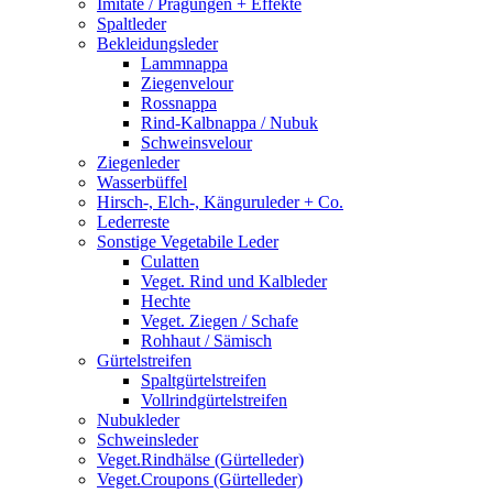
Imitate / Prägungen + Effekte
Spaltleder
Bekleidungsleder
Lammnappa
Ziegenvelour
Rossnappa
Rind-Kalbnappa / Nubuk
Schweinsvelour
Ziegenleder
Wasserbüffel
Hirsch-, Elch-, Känguruleder + Co.
Lederreste
Sonstige Vegetabile Leder
Culatten
Veget. Rind und Kalbleder
Hechte
Veget. Ziegen / Schafe
Rohhaut / Sämisch
Gürtelstreifen
Spaltgürtelstreifen
Vollrindgürtelstreifen
Nubukleder
Schweinsleder
Veget.Rindhälse (Gürtelleder)
Veget.Croupons (Gürtelleder)