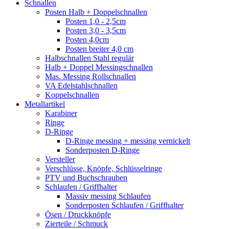
Schnallen
Posten Halb + Doppelschnallen
Posten 1,0 - 2,5cm
Posten 3,0 - 3,5cm
Posten 4,0cm
Posten breiter 4,0 cm
Halbschnallen Stahl regulär
Halb + Doppel Messingschnallen
Mas. Messing Rollschnallen
VA Edelstahlschnallen
Koppelschnallen
Metallartikel
Karabiner
Ringe
D-Ringe
D-Ringe messing + messing vernickelt
Sonderposten D-Ringe
Versteller
Verschlüsse, Knöpfe, Schlüsselringe
PTV und Buchschrauben
Schlaufen / Griffhalter
Massiv messing Schlaufen
Sonderposten Schlaufen / Griffhalter
Ösen / Druckknöpfe
Zierteile / Schmuck