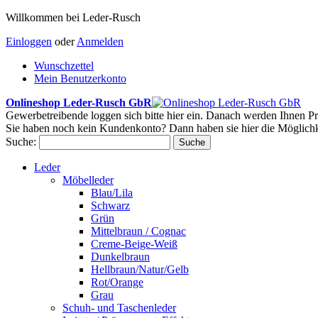
Willkommen bei Leder-Rusch
Einloggen
oder
Anmelden
Wunschzettel
Mein Benutzerkonto
Onlineshop Leder-Rusch GbR
Gewerbetreibende loggen sich bitte hier ein. Danach werden Ihnen Pr
Sie haben noch kein Kundenkonto? Dann haben sie hier die Möglichk
Suche:
Suche
Leder
Möbelleder
Blau/Lila
Schwarz
Grün
Mittelbraun / Cognac
Creme-Beige-Weiß
Dunkelbraun
Hellbraun/Natur/Gelb
Rot/Orange
Grau
Schuh- und Taschenleder