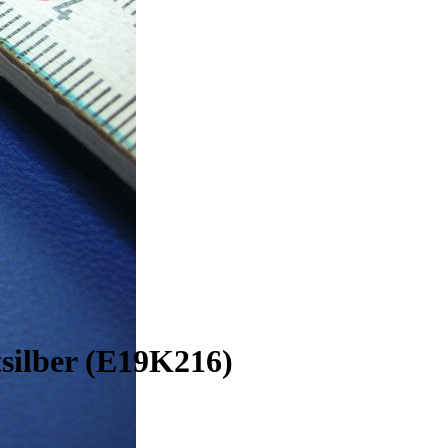
tsilber (E19K216)