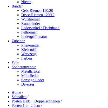
Nieten
Bänder
Geb. Riemen 150/20
Disco Riemen 120/12
Wulstriemen
Rundbänder
Ledersenkel / Flechtband
Fellriemen
Ledergriffe natur
Zubehör
Pflegemittel
Klebstoffe
Werkzeug
Farben
Felle
Sonderangebote
Metallartikel
Möbelleder
Sonstige Leder
Diverses
Home
/
Schnallen
/
Posten Halb + Doppelschnallen
/
Posten 1,0 - 2,5cm
/