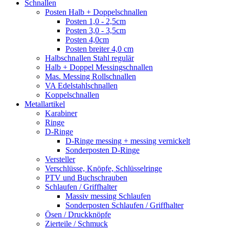
Schnallen
Posten Halb + Doppelschnallen
Posten 1,0 - 2,5cm
Posten 3,0 - 3,5cm
Posten 4,0cm
Posten breiter 4,0 cm
Halbschnallen Stahl regulär
Halb + Doppel Messingschnallen
Mas. Messing Rollschnallen
VA Edelstahlschnallen
Koppelschnallen
Metallartikel
Karabiner
Ringe
D-Ringe
D-Ringe messing + messing vernickelt
Sonderposten D-Ringe
Versteller
Verschlüsse, Knöpfe, Schlüsselringe
PTV und Buchschrauben
Schlaufen / Griffhalter
Massiv messing Schlaufen
Sonderposten Schlaufen / Griffhalter
Ösen / Druckknöpfe
Zierteile / Schmuck