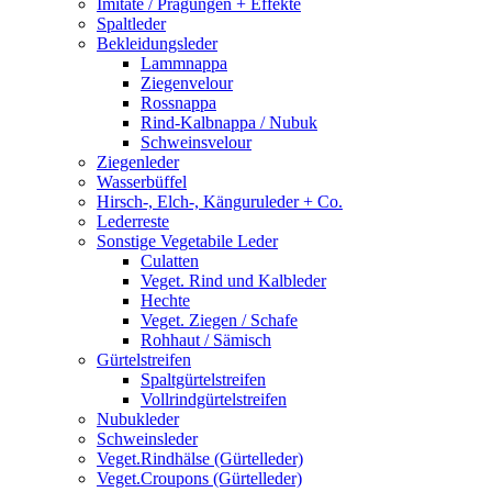
Imitate / Prägungen + Effekte
Spaltleder
Bekleidungsleder
Lammnappa
Ziegenvelour
Rossnappa
Rind-Kalbnappa / Nubuk
Schweinsvelour
Ziegenleder
Wasserbüffel
Hirsch-, Elch-, Känguruleder + Co.
Lederreste
Sonstige Vegetabile Leder
Culatten
Veget. Rind und Kalbleder
Hechte
Veget. Ziegen / Schafe
Rohhaut / Sämisch
Gürtelstreifen
Spaltgürtelstreifen
Vollrindgürtelstreifen
Nubukleder
Schweinsleder
Veget.Rindhälse (Gürtelleder)
Veget.Croupons (Gürtelleder)