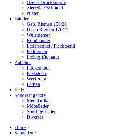
Ösen / Druckknöpfe
Zierteile / Schmuck
Nieten
Bänder
Geb. Riemen 150/20
Disco Riemen 120/12
Wulstriemen
Rundbänder
Ledersenkel / Flechtband
Fellriemen
Ledergriffe natur
Zubehör
Pflegemittel
Klebstoffe
Werkzeug
Farben
Felle
Sonderangebote
Metallartikel
Möbelleder
Sonstige Leder
Diverses
Home
/
Schnallen
/