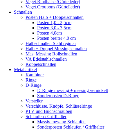
Veget.Rindhälse (Gürtelleder)
Veget.Croupons (Gürtelleder)
Schnallen
Posten Halb + Doppelschnallen
Posten 1,0 - 2,5cm
Posten 3,0 - 3,5cm
Posten 4,0cm
Posten breiter 4,0 cm
Halbschnallen Stahl regulär
Halb + Doppel Messingschnallen
Mas. Messing Rollschnallen
VA Edelstahlschnallen
Koppelschnallen
Metallartikel
Karabiner
Ringe
D-Ringe
D-Ringe messing + messing vernickelt
Sonderposten D-Ringe
Versteller
Verschlüsse, Knöpfe, Schlüsselringe
PTV und Buchschrauben
Schlaufen / Griffhalter
Massiv messing Schlaufen
Sonderposten Schlaufen / Griffhalter