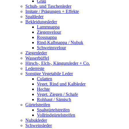
Grau
Schuh- und Taschenleder
Imitate / Prägungen + Effekte
Spaltleder
Bekleidungsleder
Lammnappa
Ziegenvelour
Rossnappa
Rind-Kalbnappa / Nubuk
Schweinsvelour
Ziegenleder
Wasserbüffel
Hirsch-, Elch-, Känguruleder + Co.
Lederreste
Sonstige Vegetabile Leder
Culatten
Veget. Rind und Kalbleder
Hechte
Veget. Ziegen / Schafe
Rohhaut / Sämisch
Gürtelstreifen
Spaltgürtelstreifen
Vollrindgürtelstreifen
Nubukleder
Schweinsleder