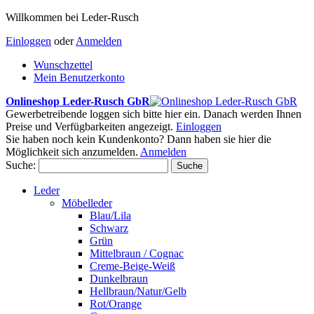
Willkommen bei Leder-Rusch
Einloggen
oder
Anmelden
Wunschzettel
Mein Benutzerkonto
Onlineshop Leder-Rusch GbR
Gewerbetreibende loggen sich bitte hier ein. Danach werden Ihnen
Preise und Verfügbarkeiten angezeigt.
Einloggen
Sie haben noch kein Kundenkonto? Dann haben sie hier die
Möglichkeit sich anzumelden.
Anmelden
Suche:
Suche
Leder
Möbelleder
Blau/Lila
Schwarz
Grün
Mittelbraun / Cognac
Creme-Beige-Weiß
Dunkelbraun
Hellbraun/Natur/Gelb
Rot/Orange