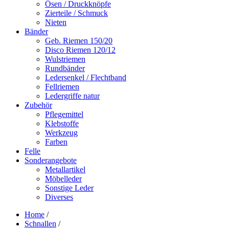
Ösen / Druckknöpfe
Zierteile / Schmuck
Nieten
Bänder
Geb. Riemen 150/20
Disco Riemen 120/12
Wulstriemen
Rundbänder
Ledersenkel / Flechtband
Fellriemen
Ledergriffe natur
Zubehör
Pflegemittel
Klebstoffe
Werkzeug
Farben
Felle
Sonderangebote
Metallartikel
Möbelleder
Sonstige Leder
Diverses
Home
/
Schnallen
/