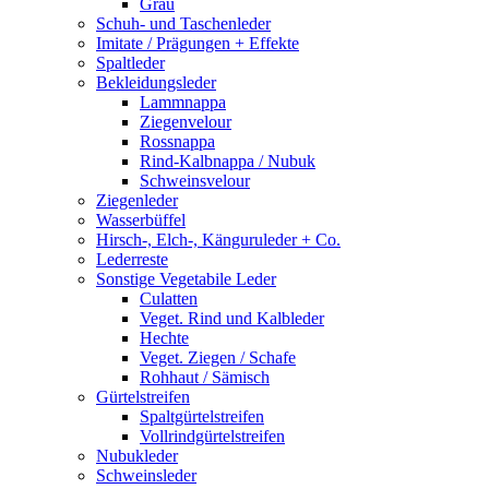
Grau
Schuh- und Taschenleder
Imitate / Prägungen + Effekte
Spaltleder
Bekleidungsleder
Lammnappa
Ziegenvelour
Rossnappa
Rind-Kalbnappa / Nubuk
Schweinsvelour
Ziegenleder
Wasserbüffel
Hirsch-, Elch-, Känguruleder + Co.
Lederreste
Sonstige Vegetabile Leder
Culatten
Veget. Rind und Kalbleder
Hechte
Veget. Ziegen / Schafe
Rohhaut / Sämisch
Gürtelstreifen
Spaltgürtelstreifen
Vollrindgürtelstreifen
Nubukleder
Schweinsleder