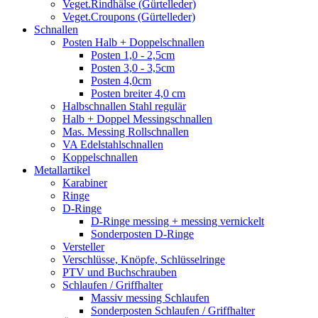
Veget.Rindhälse (Gürtelleder)
Veget.Croupons (Gürtelleder)
Schnallen
Posten Halb + Doppelschnallen
Posten 1,0 - 2,5cm
Posten 3,0 - 3,5cm
Posten 4,0cm
Posten breiter 4,0 cm
Halbschnallen Stahl regulär
Halb + Doppel Messingschnallen
Mas. Messing Rollschnallen
VA Edelstahlschnallen
Koppelschnallen
Metallartikel
Karabiner
Ringe
D-Ringe
D-Ringe messing + messing vernickelt
Sonderposten D-Ringe
Versteller
Verschlüsse, Knöpfe, Schlüsselringe
PTV und Buchschrauben
Schlaufen / Griffhalter
Massiv messing Schlaufen
Sonderposten Schlaufen / Griffhalter