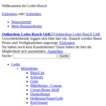
Willkommen bei Leder-Rusch
Einloggen
oder
Anmelden
Wunschzettel
Mein Benutzerkonto
Onlineshop Leder-Rusch GbR
Gewerbetreibende loggen sich bitte hier ein. Danach werden Ihnen
Preise und Verfügbarkeiten angezeigt.
Einloggen
Sie haben noch kein Kundenkonto? Dann haben sie hier die
Möglichkeit sich anzumelden.
Anmelden
Suche:
Suche
Leder
Möbelleder
Blau/Lila
Schwarz
Grün
Mittelbraun / Cognac
Creme-Beige-Weiß
Dunkelbraun
Hellbraun/Natur/Gelb
Rot/Orange