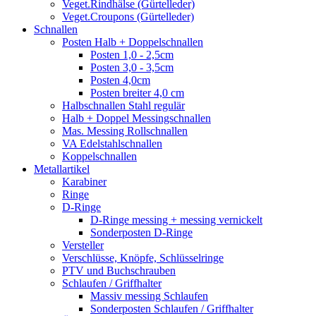
Veget.Rindhälse (Gürtelleder)
Veget.Croupons (Gürtelleder)
Schnallen
Posten Halb + Doppelschnallen
Posten 1,0 - 2,5cm
Posten 3,0 - 3,5cm
Posten 4,0cm
Posten breiter 4,0 cm
Halbschnallen Stahl regulär
Halb + Doppel Messingschnallen
Mas. Messing Rollschnallen
VA Edelstahlschnallen
Koppelschnallen
Metallartikel
Karabiner
Ringe
D-Ringe
D-Ringe messing + messing vernickelt
Sonderposten D-Ringe
Versteller
Verschlüsse, Knöpfe, Schlüsselringe
PTV und Buchschrauben
Schlaufen / Griffhalter
Massiv messing Schlaufen
Sonderposten Schlaufen / Griffhalter