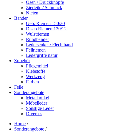
Ösen / Druckknöpfe
Zierteile / Schmuck
Nieten
Bänder
Geb. Riemen 150/20
Disco Riemen 120/12
Wulstriemen
Rundbänder
Ledersenkel / Flechtband
Fellriemen
Ledergriffe natur
Zubehör
Pflegemittel
Klebstoffe
Werkzeug
Farben
Felle
Sonderangebote
Metallartikel
Möbelleder
Sonstige Leder
Diverses
Home
/
Sonderangebote
/