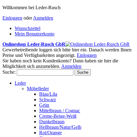
Willkommen bei Leder-Rusch
Einloggen
oder
Anmelden
Wunschzettel
Mein Benutzerkonto
Onlineshop Leder-Rusch GbR
Gewerbetreibende loggen sich bitte hier ein. Danach werden Ihnen
Preise und Verfügbarkeiten angezeigt.
Einloggen
Sie haben noch kein Kundenkonto? Dann haben sie hier die
Möglichkeit sich anzumelden.
Anmelden
Suche:
Suche
Leder
Möbelleder
Blau/Lila
Schwarz
Grün
Mittelbraun / Cognac
Creme-Beige-Weiß
Dunkelbraun
Hellbraun/Natur/Gelb
Rot/Orange