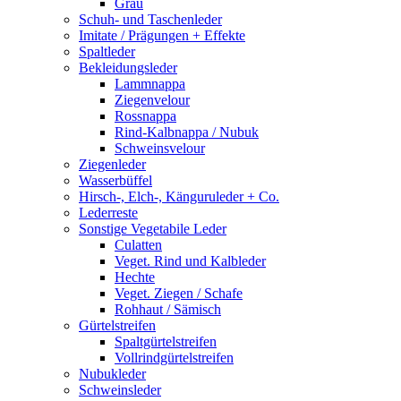
Grau
Schuh- und Taschenleder
Imitate / Prägungen + Effekte
Spaltleder
Bekleidungsleder
Lammnappa
Ziegenvelour
Rossnappa
Rind-Kalbnappa / Nubuk
Schweinsvelour
Ziegenleder
Wasserbüffel
Hirsch-, Elch-, Känguruleder + Co.
Lederreste
Sonstige Vegetabile Leder
Culatten
Veget. Rind und Kalbleder
Hechte
Veget. Ziegen / Schafe
Rohhaut / Sämisch
Gürtelstreifen
Spaltgürtelstreifen
Vollrindgürtelstreifen
Nubukleder
Schweinsleder