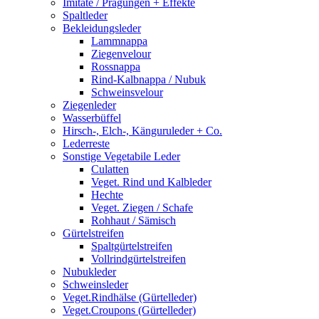
Imitate / Prägungen + Effekte
Spaltleder
Bekleidungsleder
Lammnappa
Ziegenvelour
Rossnappa
Rind-Kalbnappa / Nubuk
Schweinsvelour
Ziegenleder
Wasserbüffel
Hirsch-, Elch-, Känguruleder + Co.
Lederreste
Sonstige Vegetabile Leder
Culatten
Veget. Rind und Kalbleder
Hechte
Veget. Ziegen / Schafe
Rohhaut / Sämisch
Gürtelstreifen
Spaltgürtelstreifen
Vollrindgürtelstreifen
Nubukleder
Schweinsleder
Veget.Rindhälse (Gürtelleder)
Veget.Croupons (Gürtelleder)