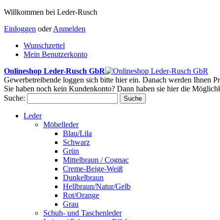
Willkommen bei Leder-Rusch
Einloggen
oder
Anmelden
Wunschzettel
Mein Benutzerkonto
Onlineshop Leder-Rusch GbR
Gewerbetreibende loggen sich bitte hier ein. Danach werden Ihnen Pr
Sie haben noch kein Kundenkonto? Dann haben sie hier die Möglichk
Suche:
Suche
Leder
Möbelleder
Blau/Lila
Schwarz
Grün
Mittelbraun / Cognac
Creme-Beige-Weiß
Dunkelbraun
Hellbraun/Natur/Gelb
Rot/Orange
Grau
Schuh- und Taschenleder