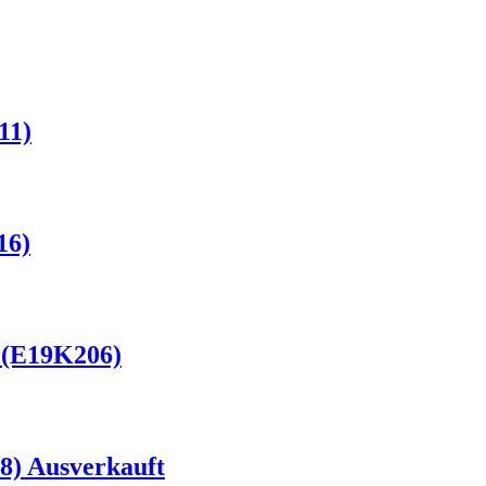
11)
16)
 (E19K206)
08) Ausverkauft