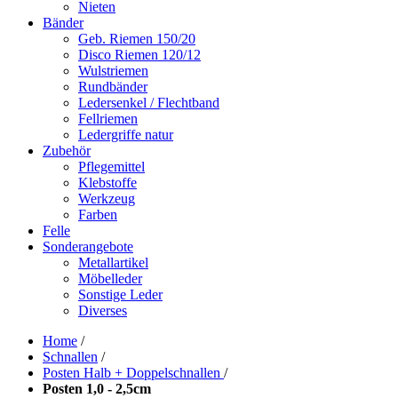
Nieten
Bänder
Geb. Riemen 150/20
Disco Riemen 120/12
Wulstriemen
Rundbänder
Ledersenkel / Flechtband
Fellriemen
Ledergriffe natur
Zubehör
Pflegemittel
Klebstoffe
Werkzeug
Farben
Felle
Sonderangebote
Metallartikel
Möbelleder
Sonstige Leder
Diverses
Home
/
Schnallen
/
Posten Halb + Doppelschnallen
/
Posten 1,0 - 2,5cm