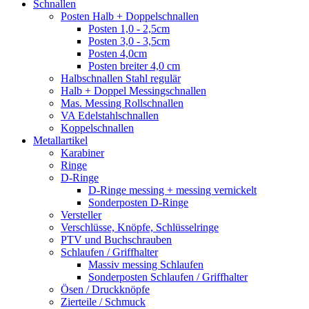
Schnallen
Posten Halb + Doppelschnallen
Posten 1,0 - 2,5cm
Posten 3,0 - 3,5cm
Posten 4,0cm
Posten breiter 4,0 cm
Halbschnallen Stahl regulär
Halb + Doppel Messingschnallen
Mas. Messing Rollschnallen
VA Edelstahlschnallen
Koppelschnallen
Metallartikel
Karabiner
Ringe
D-Ringe
D-Ringe messing + messing vernickelt
Sonderposten D-Ringe
Versteller
Verschlüsse, Knöpfe, Schlüsselringe
PTV und Buchschrauben
Schlaufen / Griffhalter
Massiv messing Schlaufen
Sonderposten Schlaufen / Griffhalter
Ösen / Druckknöpfe
Zierteile / Schmuck