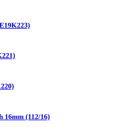
 (E19K223)
K221)
K220)
ch 16mm (112/16)