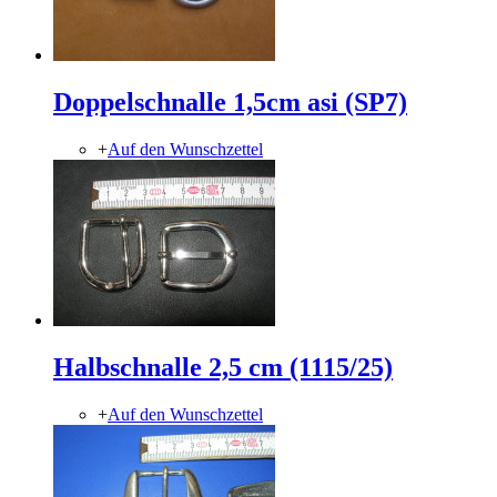
Doppelschnalle 1,5cm asi (SP7)
+
Auf den Wunschzettel
Halbschnalle 2,5 cm (1115/25)
+
Auf den Wunschzettel